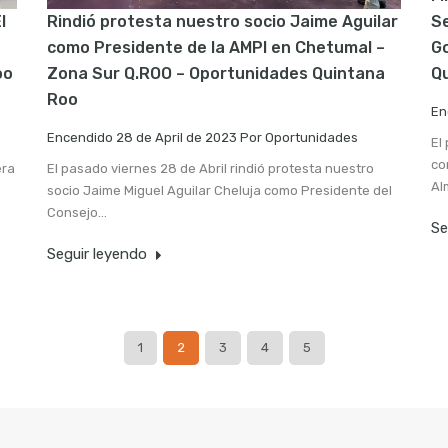
l
Rindió protesta nuestro socio Jaime Aguilar
Se
como Presidente de la AMPI en Chetumal –
Go
oo
Zona Sur Q.ROO – Oportunidades Quintana
Q
Roo
En
Encendido
28 de April de 2023
Por
Oportunidades
El
co
era
El pasado viernes 28 de Abril rindió protesta nuestro
Al
socio Jaime Miguel Aguilar Cheluja como Presidente del
Consejo…
Se
Seguir leyendo
1
2
3
4
5