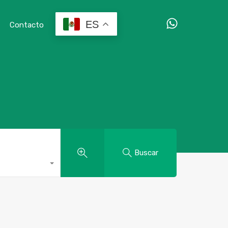
ES
529831240285
Contacto
Buscar