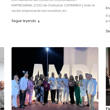
EMPRESARIAL (CCE) de Chetumal, COPARMEX y todo el
En
sector empresarial nos reunimos en…
El
Seguir leyendo
pr
Se
Fi